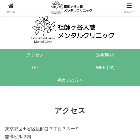
小田急線の祖師ヶ谷大蔵駅から徒歩1分30秒の心療内科・精神科
ホーム
メニュー
アクセス
診療時間
TEL
WEB予約
初めての方へ
アクセス
東京都世田谷区祖師谷３丁目３３ー９
志澤ビル２階